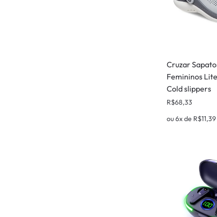
Cruzar Sapato
Femininos Lit
Cold slippers
R$
68,33
ou 6x de
R$
11,39