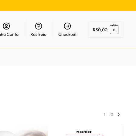
R$
0,00
0
nha Conta
Rastreio
Checkout
1
2