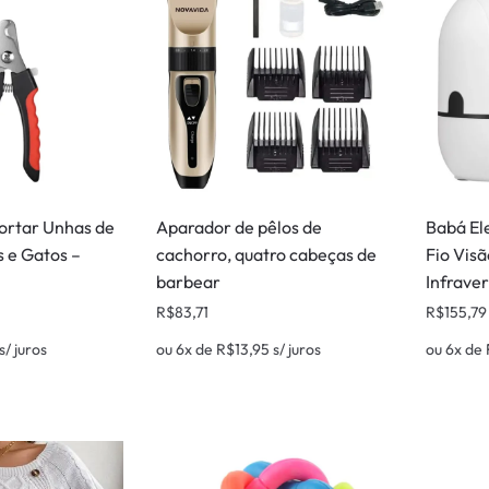
Cortar Unhas de
Aparador de pêlos de
Babá El
s e Gatos –
cachorro, quatro cabeças de
Fio Vis
barbear
Infrave
R$
83,71
R$
155,79
s/ juros
ou 6x de
R$
13,95
s/ juros
ou 6x de