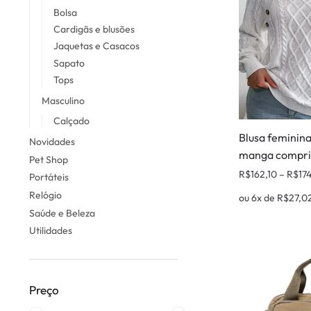
Bolsa
Cardigãs e blusões
Jaquetas e Casacos
Sapato
Tops
Masculino
Calçado
Blusa feminin
Novidades
manga compr
Pet Shop
R$
162,10
–
R$
17
Portáteis
Relógio
ou 6x de
R$
27,0
Saúde e Beleza
Utilidades
Preço