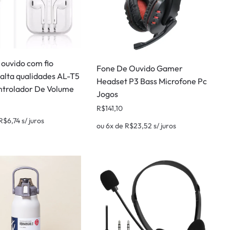
 ouvido com fio
Fone De Ouvido Gamer
 alta qualidades AL-T5
Headset P3 Bass Microfone Pc
trolador De Volume
Jogos
R$
141,10
R$
6,74
s/ juros
ou 6x de
R$
23,52
s/ juros