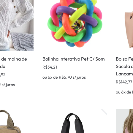
a de malha de
Bolinha Interativo Pet C/ Som
Bolsa F
ida
Sacola 
R$
34,21
Lançam
4,92
ou 6x de
R$
5,70
s/ juros
R$
142,77
2
s/ juros
ou 6x de