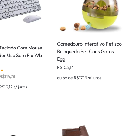
Comedouro Interativo Petisco
Teclado Com Mouse
Brinquedo Pet Caes Gatos
or Usb Sem Fio Wb-
Egg
c
R$
103,14
R$
114,73
ou 6x de
R$
17,19
s/ juros
R$
19,12
s/ juros