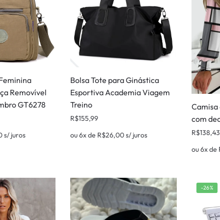
 Feminina
Bolsa Tote para Ginástica
ça Removível
Esportiva Academia Viagem
Ombro GT6278
Treino
Camisa 
R$
155,99
com dec
R$
138,43
0
s/ juros
ou 6x de
R$
26,00
s/ juros
ou 6x de
-26%