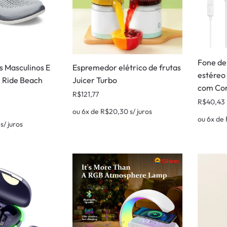
Fone de
s Masculinos E
Espremedor elétrico de frutas
estéreo
e Ride Beach
Juicer Turbo
com Con
R$
121,77
R$
40,43
ou 6x de
R$
20,30
s/ juros
ou 6x de
s/ juros