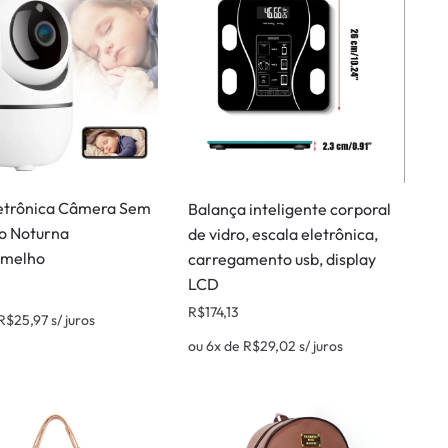
etrônica Câmera Sem
Balança inteligente corporal
ão Noturna
de vidro, escala eletrônica,
rmelho
carregamento usb, display
LCD
R$
174,13
R$
25,97
s/ juros
ou 6x de
R$
29,02
s/ juros