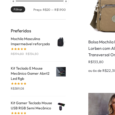
Filtrar
Preço:
R$20
—
R$1.900
Preferidos
Mochila Masculina
Bolsa Mochila
Impermeável reforçada
Lorben com Al
R$
194,80
R$
154,80
Transversal 
R$
133,80
Kit Teclado E Mouse
ou 6x de
R$
22,3
Mecânico Gamer Abnt2
Led Rgb
R$
389,08
Kit Gamer Teclado Mouse
USB RGB Semi Mecânico