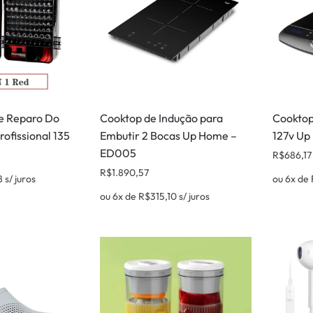
de Reparo Do
Cooktop de Indução para
Cooktop
ofissional 135
Embutir 2 Bocas Up Home –
127v U
ED005
R$
686,17
R$
1.890,57
8
s/ juros
ou 6x de
ou 6x de
R$
315,10
s/ juros