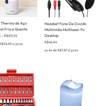
 Thermo de Aço
Headset Fone De Ouvido
el Fria e Quente
Multimídia Multilaser Pc
Desktop
6
–
R$
413,92
R$
46,84
R$
34,49
s/ juros
ou 6x de
R$
7,81
s/ juros