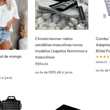
Chinelo kenner rakka
Combo 
sandálias masculinas novos
Adaptad
modelos | sapatos femininos e
8066 P
al de manga
masculinos
R$
154,73
R$
94,06
ou 6x de
ou 6x de
R$
15,68
s/ juros
3
s/ juros