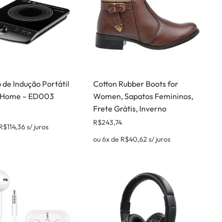
 de Indução Portátil
Cotton Rubber Boots for
p Home – ED003
Women, Sapatos Femininos,
Frete Grátis, Inverno
R$
243,74
R$
114,36
s/ juros
ou 6x de
R$
40,62
s/ juros