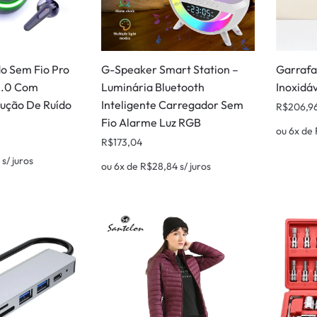
o Sem Fio Pro
G-Speaker Smart Station –
Garrafa
5.0 Com
Luminária Bluetooth
Inoxidáv
ução De Ruído
Inteligente Carregador Sem
R$
206,9
Fio Alarme Luz RGB
ou 6x de
R$
173,04
9
s/ juros
ou 6x de
R$
28,84
s/ juros