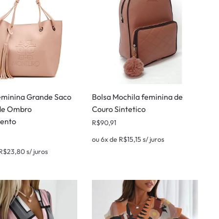
eminina Grande Saco
Bolsa Mochila feminina de
de Ombro
Couro Sintetico
ento
R$
90,91
ou 6x de
R$
15,15
s/ juros
R$
23,80
s/ juros