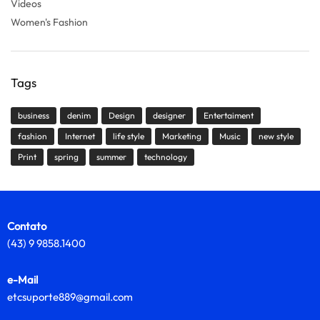
Videos
Women's Fashion
Tags
business
denim
Design
designer
Entertaiment
fashion
Internet
life style
Marketing
Music
new style
Print
spring
summer
technology
Contato
(43) 9 9858.1400
e-Mail
etcsuporte889@gmail.com