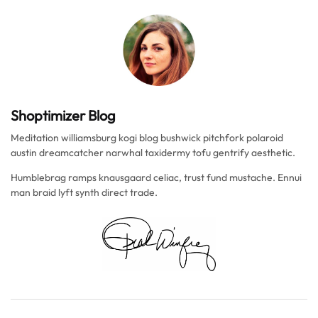
Shoptimizer Blog
Meditation williamsburg kogi blog bushwick pitchfork polaroid
austin dreamcatcher narwhal taxidermy tofu gentrify aesthetic.
Humblebrag ramps knausgaard celiac, trust fund mustache. Ennui
man braid lyft synth direct trade.