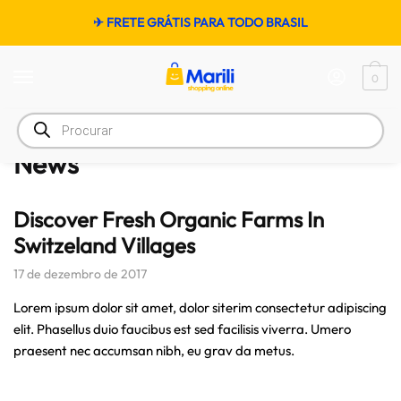
✈ FRETE GRÁTIS PARA TODO BRASIL
0
Início
/
News
News
Discover Fresh Organic Farms In
Switzeland Villages
17 de dezembro de 2017
Lorem ipsum dolor sit amet, dolor siterim consectetur adipiscing
elit. Phasellus duio faucibus est sed facilisis viverra. Umero
praesent nec accumsan nibh, eu grav da metus.