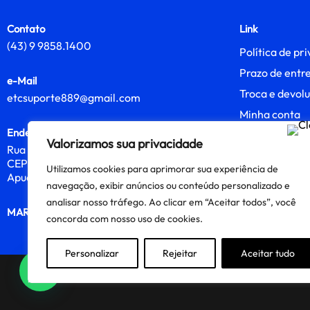
Contato
Link
(43) 9 9858.1400
Política de pr
Prazo de entr
e-Mail
Troca e devol
etcsuporte889@gmail.com
Minha conta
Endereço
Rastreio
Valorizamos sua privacidade
Rua Gavião
Sobre nós
CEP 86813-320
Utilizamos cookies para aprimorar sua experiência de
Entre em cont
Apucarana, PR
navegação, exibir anúncios ou conteúdo personalizado e
analisar nosso tráfego. Ao clicar em “Aceitar todos”, você
MARILI
concorda com nosso uso de cookies.
Personalizar
Rejeitar
Aceitar tudo