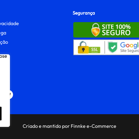
Segurança
ivacidade
ega
ução
ato
Criado e mantido por Finnke e-Commerce