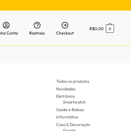
R$
0,00
0
nha Conta
Rastreio
Checkout
Todos os produtos
Novidades
Eletrônico
Smartwatch
Saúde e Beleza
Informática
Casa & Decoração
Quarto