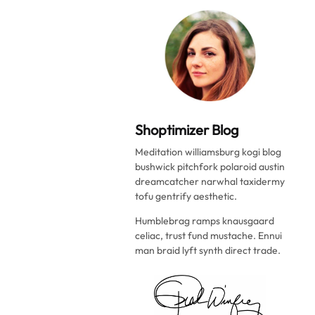
Shoptimizer Blog
Meditation williamsburg kogi blog
bushwick pitchfork polaroid austin
dreamcatcher narwhal taxidermy
tofu gentrify aesthetic.
Humblebrag ramps knausgaard
celiac, trust fund mustache. Ennui
man braid lyft synth direct trade.