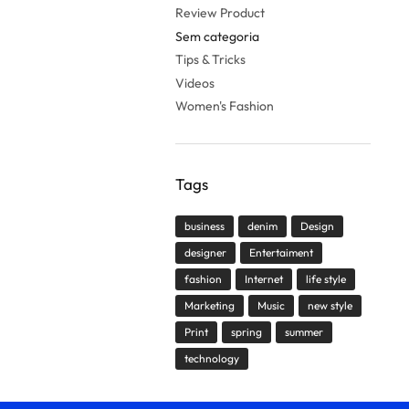
Review Product
Sem categoria
Tips & Tricks
Videos
Women's Fashion
Tags
business
denim
Design
designer
Entertaiment
fashion
Internet
life style
Marketing
Music
new style
Print
spring
summer
technology