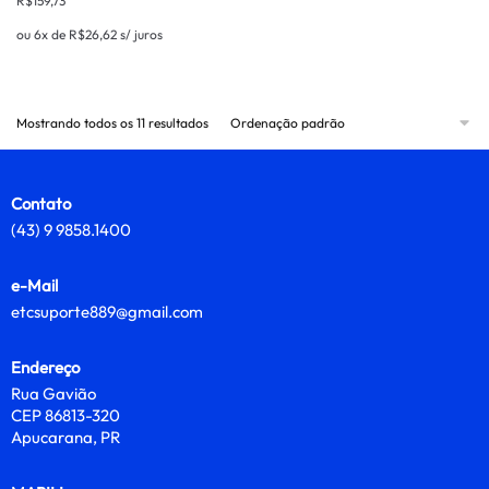
R$
159,73
ou 6x de
R$
26,62
s/ juros
Mostrando todos os 11 resultados
Contato
(43) 9 9858.1400
e-Mail
etcsuporte889@gmail.com
Endereço
Rua Gavião
CEP 86813-320
Apucarana, PR