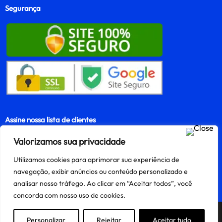
Segurança
Assine nossa lista de clientes
Valorizamos sua privacidade
Utilizamos cookies para aprimorar sua experiência de
Assinar
navegação, exibir anúncios ou conteúdo personalizado e
analisar nosso tráfego. Ao clicar em “Aceitar todos”, você
concorda com nosso uso de cookies.
Precisa de ajuda?
Personalizar
Rejeitar
Aceitar tudo
Criado e mantido por Finnke e-Commerce