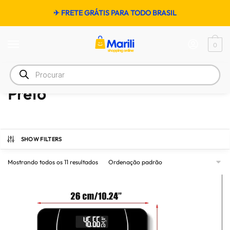
✈ FRETE GRÁTIS PARA TODO BRASIL
0
Início
/
Atributo "Tamanho do Woofer/Full-Range Tamanho" de produto
/
Pret
Preto
SHOW FILTERS
Mostrando todos os 11 resultados