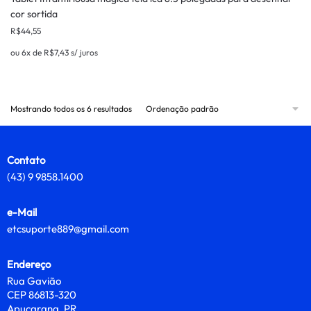
cor sortida
R$
44,55
ou 6x de
R$
7,43
s/ juros
Mostrando todos os 6 resultados
Contato
(43) 9 9858.1400
e-Mail
etcsuporte889@gmail.com
Endereço
Rua Gavião
CEP 86813-320
Apucarana, PR