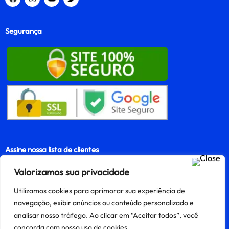
Segurança
Assine nossa lista de clientes
Valorizamos sua privacidade
Utilizamos cookies para aprimorar sua experiência de
Assinar
navegação, exibir anúncios ou conteúdo personalizado e
analisar nosso tráfego. Ao clicar em “Aceitar todos”, você
concorda com nosso uso de cookies.