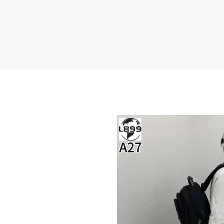
Tocador
de
vídeo