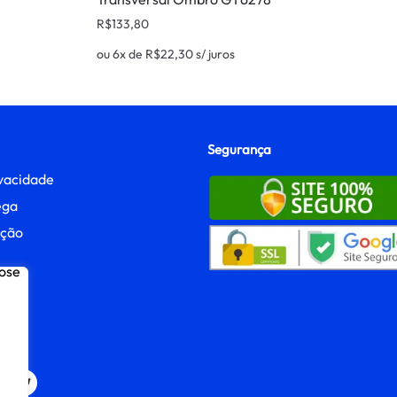
R$
133,80
ou 6x de
R$
22,30
s/ juros
Segurança
ivacidade
ega
ução
ato