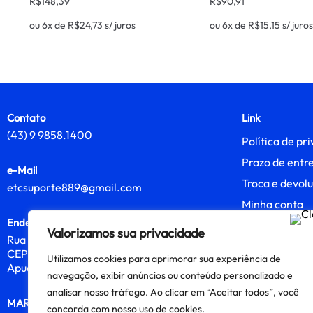
R$
148,39
R$
90,91
ou 6x de
R$
24,73
s/ juros
ou 6x de
R$
15,15
s/ juros
Contato
Link
(43) 9 9858.1400
Política de pr
Prazo de entr
e-Mail
Troca e devol
etcsuporte889@gmail.com
Minha conta
Endereço
Rastreio
Valorizamos sua privacidade
Rua Gavião
Sobre nós
CEP 86813-320
Utilizamos cookies para aprimorar sua experiência de
Entre em cont
Apucarana, PR
navegação, exibir anúncios ou conteúdo personalizado e
analisar nosso tráfego. Ao clicar em “Aceitar todos”, você
MARILI
concorda com nosso uso de cookies.