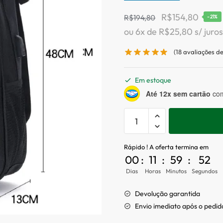
R$
154,80
R$
194,80
-21%
ou 6x de
R$
25,80
s/ juro
(
18
avaliações de 
Em estoque
Até 12x sem cartão
com
Rápido ! A oferta termina em
00
:
11
:
59
:
51
Dias
Horas
Minutos
Segundos
Devolução garantida
Envio imediato após o pedid