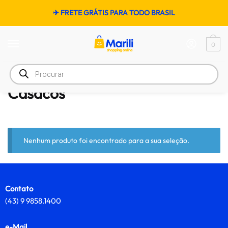
✈ FRETE GRÁTIS PARA TODO BRASIL
0
Início
/
Moda
/
Masculino
/
Casacos
Casacos
Nenhum produto foi encontrado para a sua seleção.
Contato
(43) 9 9858.1400
e-Mail