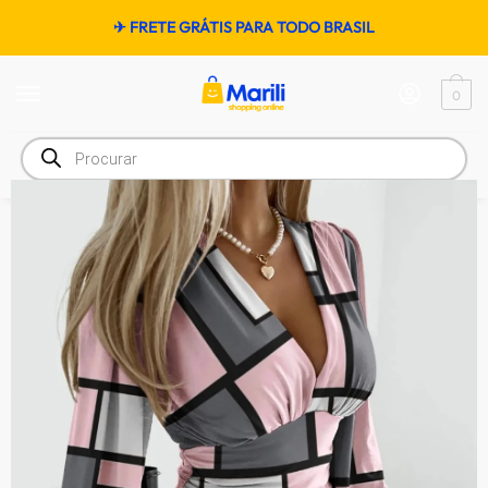
✈ FRETE GRÁTIS PARA TODO BRASIL
0
Início
/
Moda
/
Feminino
/
Blusa e camiseta
/
Camisa de manga comprida com decote em v feminina