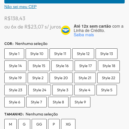
Não sei meu CEP
R$
138,43
Até 12x sem cartão
com a
ou 6x de
R$
23,07
s/ juros
Linha de Crédito.
Saiba mais
Nenhuma seleção
COR
:
Style 1
Style 10
Style 11
Style 12
Style 13
Style 14
Style 15
Style 16
Style 17
Style 18
Style 19
Style 2
Style 20
Style 21
Style 22
Style 23
Style 24
Style 3
Style 4
Style 5
Style 6
Style 7
Style 8
Style 9
Nenhuma seleção
TAMANHO
:
M
G
GG
P
XG